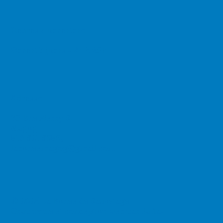
Heures d'ouverture
Ouvert 7 jours - 8h à 20h
Adresse
20 Rue Merry S,
Magog
819 821 8389,
laboueemagog@gmail.com
© 2025 La Bouée de Sauvetage.
Graphisme et conception web par
Jalfa
.