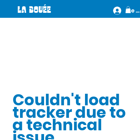
LA BOUÉE
Se 
Couldn't load
tracker due to
a technical
issue.